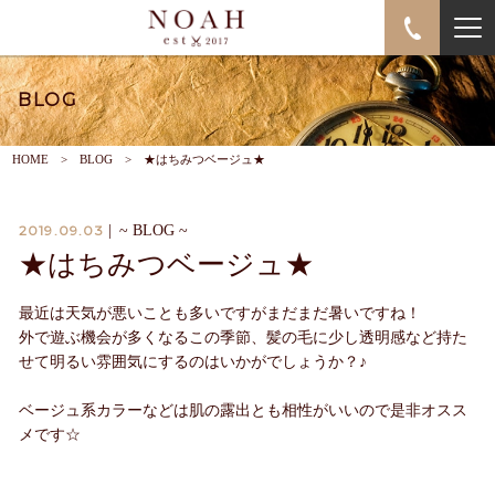
BLOG
HOME
BLOG
★はちみつベージュ★
2019.09.03
|
~ BLOG ~
★はちみつベージュ★
最近は天気が悪いことも多いですがまだまだ暑いですね！
外で遊ぶ機会が多くなるこの季節、髪の毛に少し透明感など持た
せて明るい雰囲気にするのはいかがでしょうか？♪
ベージュ系カラーなどは肌の露出とも相性がいいので是非オスス
メです☆