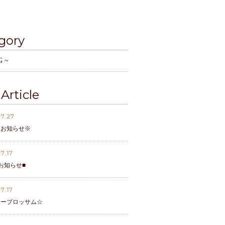
gory
G ~
Article
7.27
なお知らせ※
7.17
お知らせ■
7.17
リーブロッサム☆