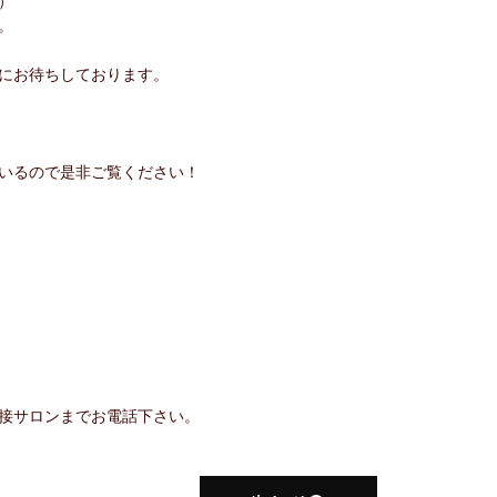
）
。
にお待ちしております。
しているので是非ご覧ください！
接サロンまでお電話下さい。