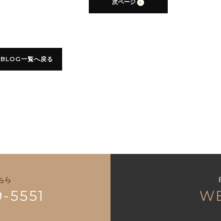
次ページ
BLOG一覧へ戻る
ちら
9-5551
W