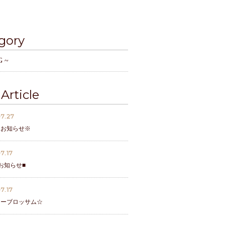
gory
G ~
Article
7.27
なお知らせ※
7.17
お知らせ■
7.17
リーブロッサム☆