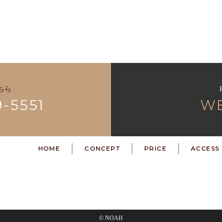
ちら
9-5551
W
HOME
CONCEPT
PRICE
ACCESS
© NOAH