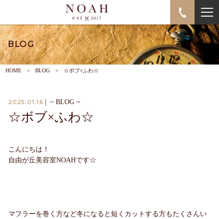
BLOG
HOME
BLOG
☆ボブ×ふわ☆
2025.01.16
|
~ BLOG ~
☆ボブ×ふわ☆
こんにちは！
自由が丘美容室NOAHです☆
マフラーを巻く方など冬になると短くカットする方もたくさんい