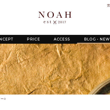
営
NCEPT
PRICE
ACCESS
BLOG・NEW
ィー☆