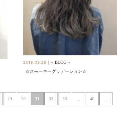
2019.05.28
|
~ BLOG ~
☆スモーキーグラデーション☆
31
...
...
29
30
32
33
40