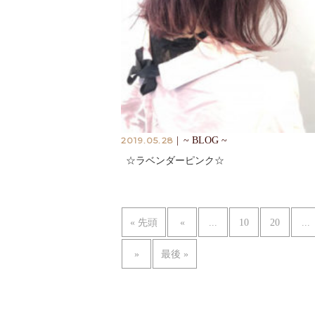
2019.05.28
|
~ BLOG ~
☆ラベンダーピンク☆
...
...
« 先頭
«
10
20
»
最後 »