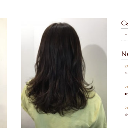
C
~
N
2
※
2
■
2
☆